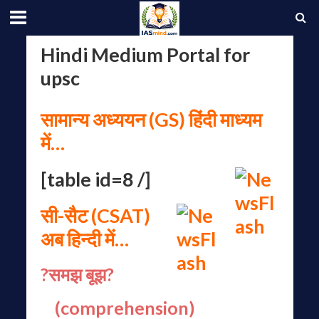
Hindi Medium Portal for
upsc
सामान्य अध्ययन (GS) हिंदी माध्यम
में…
[table id=8 /]
सी-सैट (CSAT)
अब हिन्दी में…
?समझ बूझ?
(comprehension)